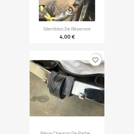
Silentbloc De Réservoir
4,00 €
favorite_border
Pièce Chevron De Partie...