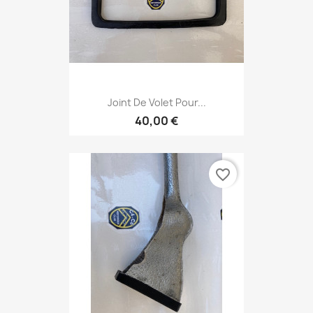
Joint De Volet Pour...
40,00 €
favorite_border