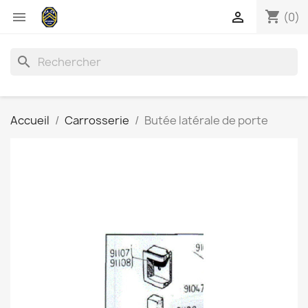
shopping_cart


(0)
search
Accueil
Carrosserie
Butée latérale de porte