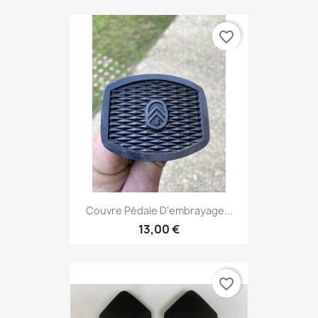
favorite_border
Couvre Pédale D'embrayage...
13,00 €
favorite_border