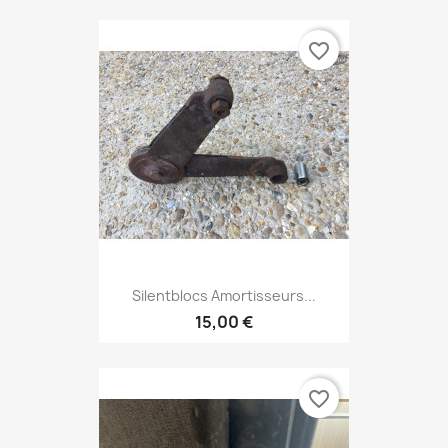
favorite_border
Silentblocs Amortisseurs...
15,00 €
favorite_border