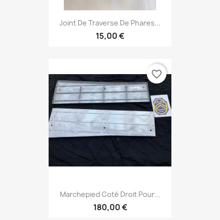
Joint De Traverse De Phares...
15,00 €
favorite_border
Marchepied Coté Droit Pour...
180,00 €