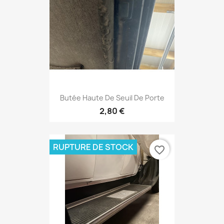
Butée Haute De Seuil De Porte
2,80 €
RUPTURE DE STOCK
favorite_border