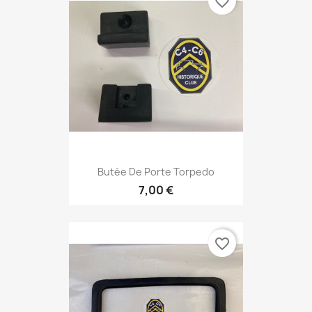
favorite_border
Butée De Porte Torpedo
7,00 €
favorite_border