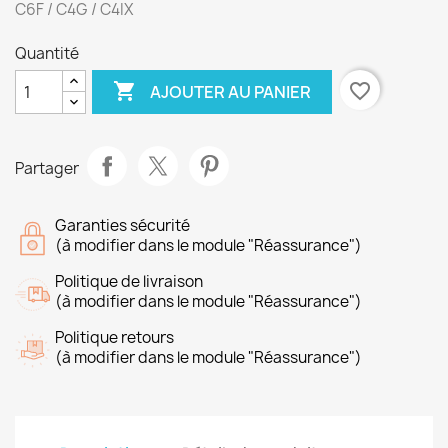
C6F / C4G / C4IX
Quantité

favorite_border
AJOUTER AU PANIER
Partager
Garanties sécurité
(à modifier dans le module "Réassurance")
Politique de livraison
(à modifier dans le module "Réassurance")
Politique retours
(à modifier dans le module "Réassurance")