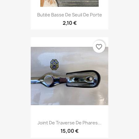
Butée Basse De Seuil De Porte
2,10 €
favorite_border
Joint De Traverse De Phares...
15,00 €