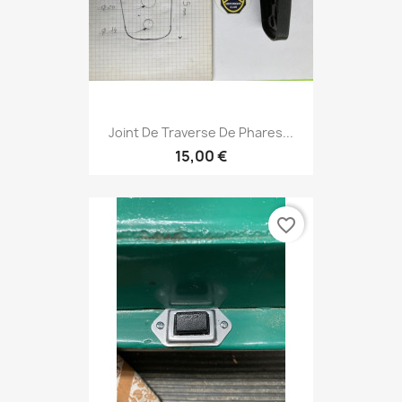
Joint De Traverse De Phares...
15,00 €
favorite_border