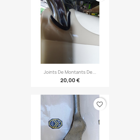
Joints De Montants De...
20,00 €
favorite_border