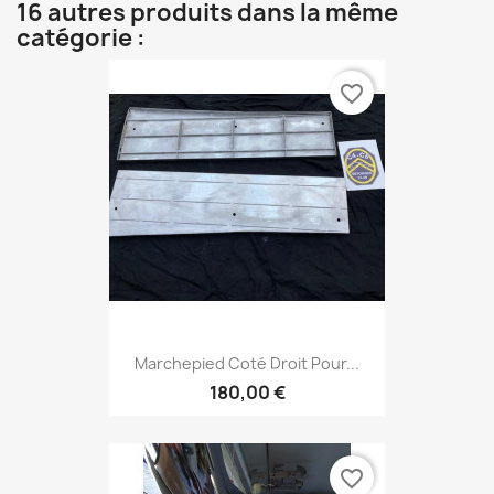
16 autres produits dans la même
catégorie :
favorite_border
Marchepied Coté Droit Pour...
180,00 €
favorite_border