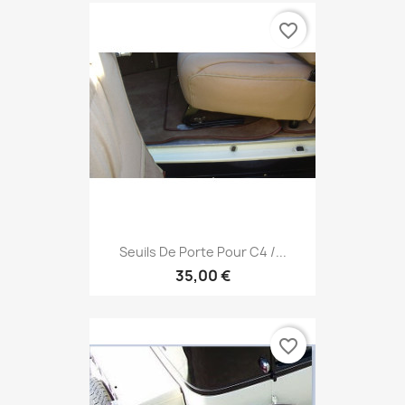
favorite_border
Seuils De Porte Pour C4 /...
35,00 €
favorite_border