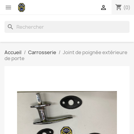
shopping_cart


(0)
search
Accueil
Carrosserie
Joint de poignée extérieure
de porte