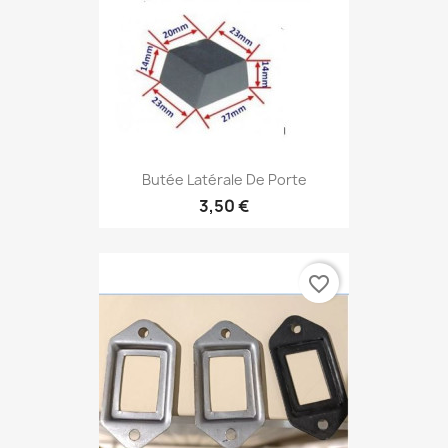
Butée Latérale De Porte
3,50 €
favorite_border