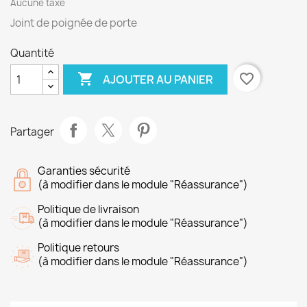
Aucune taxe
Joint de poignée de porte
Quantité

favorite_border
AJOUTER AU PANIER
Partager
Garanties sécurité
(à modifier dans le module "Réassurance")
Politique de livraison
(à modifier dans le module "Réassurance")
Politique retours
(à modifier dans le module "Réassurance")