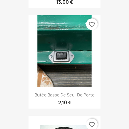
13,00 €
favorite_border
Butée Basse De Seuil De Porte
2,10 €
favorite_border