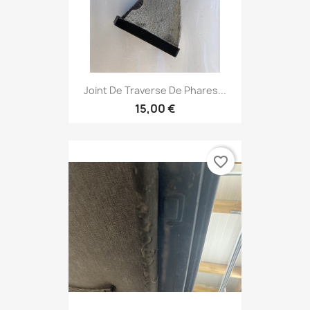
Joint De Traverse De Phares...
15,00 €
favorite_border